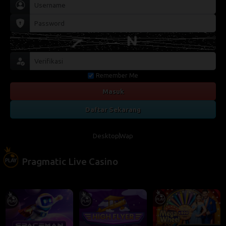
Remember Me
Masuk
Daftar Sekarang
Desktop
Wap
Pragmatic Live Casino