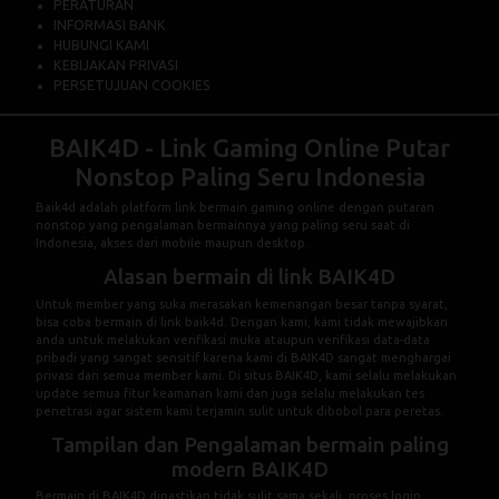
PERATURAN
INFORMASI BANK
HUBUNGI KAMI
KEBIJAKAN PRIVASI
PERSETUJUAN COOKIES
BAIK4D - Link Gaming Online Putar
Nonstop Paling Seru Indonesia
Baik4d
adalah platform link bermain gaming online dengan putaran
nonstop yang pengalaman bermainnya yang paling seru saat di
Indonesia, akses dari mobile maupun desktop.
Alasan bermain di link BAIK4D
Untuk member yang suka merasakan kemenangan besar tanpa syarat,
bisa coba bermain di
link baik4d
. Dengan kami, kami tidak mewajibkan
anda untuk melakukan verifikasi muka ataupun verifikasi data-data
pribadi yang sangat sensitif karena kami di BAIK4D sangat menghargai
privasi dari semua member kami. Di situs BAIK4D, kami selalu melakukan
update semua fitur keamanan kami dan juga selalu melakukan tes
penetrasi agar sistem kami terjamin sulit untuk dibobol para peretas.
Tampilan dan Pengalaman bermain paling
modern BAIK4D
Bermain di BAIK4D dipastikan tidak sulit sama sekali, proses
login