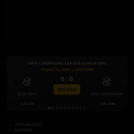
S
UEFA CHAMPIONS LEAGUE QUALIFIERS
August 11, 2026 — 22:00 WIB
0 : 0
Previous
Next
BET NOW
nt-Gilloise
Kairat Almaty (n)
Levski Sofia
5
-0.90
0.00
0.82
0.00
-0.94
TENTANG KAMI
BANTUAN