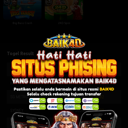
Big Bass Crash
24D Spin
Togel Result
TOTO WUHAN
11-08-2026
3773
HK SIANG
10-08-2026
8556
SG METRO
10-08-2026
3982
SYDNEY
10-08-2026
9079
MALAYSIA SIANG
10-08-2026
7925