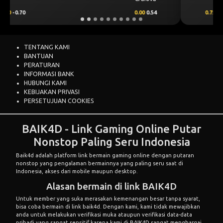
0.75
0.55
-0.75
-0.71
TENTANG KAMI
BANTUAN
PERATURAN
INFORMASI BANK
HUBUNGI KAMI
KEBIJAKAN PRIVASI
PERSETUJUAN COOKIES
BAIK4D - Link Gaming Online Putar
Nonstop Paling Seru Indonesia
Baik4d
adalah platform link bermain gaming online dengan putaran
nonstop yang pengalaman bermainnya yang paling seru saat di
Indonesia, akses dari mobile maupun desktop.
Alasan bermain di link BAIK4D
Untuk member yang suka merasakan kemenangan besar tanpa syarat,
bisa coba bermain di
link baik4d
. Dengan kami, kami tidak mewajibkan
anda untuk melakukan verifikasi muka ataupun verifikasi data-data
pribadi yang sangat sensitif karena kami di BAIK4D sangat menghargai