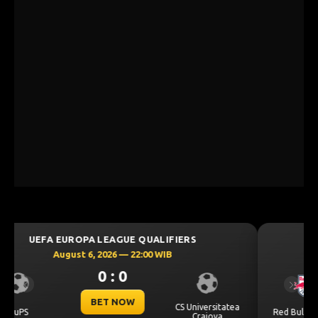
UEFA EUROPA LEAGUE QUALIFIERS
August 7, 2026 — 00:00 WIB
0 : 0
Previous
Next
BET NOW
Red Bull Salzburg
Pafos FC