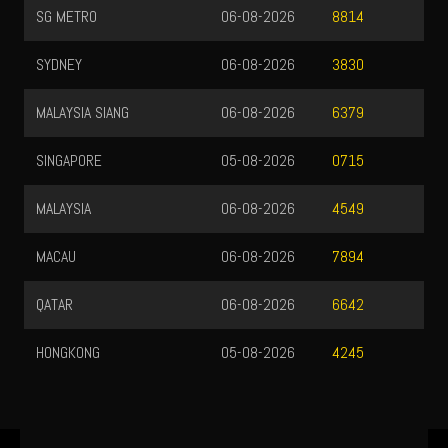
SG METRO
06-08-2026
8814
SYDNEY
06-08-2026
3830
MALAYSIA SIANG
06-08-2026
6379
SINGAPORE
05-08-2026
0715
MALAYSIA
06-08-2026
4549
MACAU
06-08-2026
7894
QATAR
06-08-2026
6642
HONGKONG
05-08-2026
4245