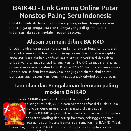
BAIK4D - Link Gaming Online Putar
Nonstop Paling Seru Indonesia
Baik4d
adalah platform link bermain gaming online dengan putaran
nonstop yang pengalaman bermainnya yang paling seru saat di
Indonesia, akses dari mobile maupun desktop.
Alasan bermain di link BAIK4D
Untuk member yang suka merasakan kemenangan besar tanpa syarat,
bisa coba bermain di
link baik4d
. Dengan kami, kami tidak mewajibkan
anda untuk melakukan verifikasi muka ataupun verifikasi data-data
pribadi yang sangat sensitif karena kami di BAIK4D sangat menghargai
privasi dari semua member kami. Di situs BAIK4D, kami selalu melakukan
update semua fitur keamanan kami dan juga selalu melakukan tes
penetrasi agar sistem kami terjamin sulit untuk dibobol para peretas.
Tampilan dan Pengalaman bermain paling
modern BAIK4D
Bermain di BAIK4D dipastikan tidak sulit sama sekali, proses
login
BAIK4D
juga sangat mudah, cukup member mendaftar diri di situs kami
dan langsung login dengan userid dan password yang sudah
didaftarkan. Pihak BAIK4D juga sudah melakukan optimasi dari tampilan
dan juga kecepatan loading dari setiap halaman, sehingga terjamin
tidak akan ada gangguan Ketika bermain bersama kami di BAIK4D. Tidak
hanya itu, pihak situs BAIK4D juga sudah optimasi tampilan untuk