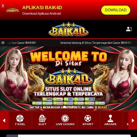
x
APLIKASI BAIK4D
DOWNLOAD
Download Aplikasi Android
aya dan Gacor BAIK4D!
Selamat datang di Situs Terpercaya dan Gacor BAIK4D!
TOGEL
SLOT
LIVE CASINO
SPORT
ARCADE
SABU