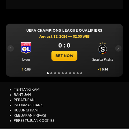
QUALIFIERS
UEFA CHAMPIONS LEAGUE QUALI
0 WIB
August 12, 2026 — 01:30 WIB
0 : 0
Previous
Next
BET NOW
Sparta Praha
SK Sturm Graz
-1
0.96
-0.5
0.95
TENTANG KAMI
BANTUAN
PERATURAN
INFORMASI BANK
HUBUNGI KAMI
KEBIJAKAN PRIVASI
PERSETUJUAN COOKIES